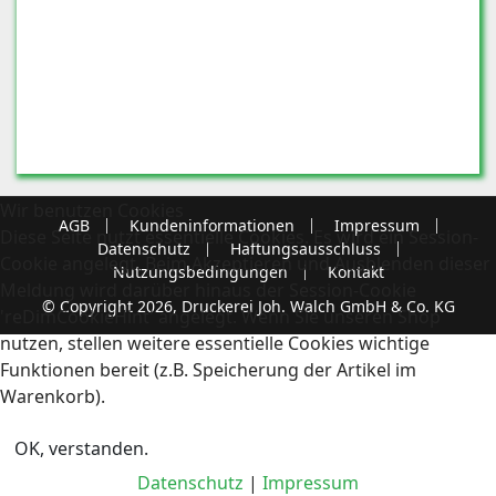
Wir benutzen Cookies
AGB
Kundeninformationen
Impressum
Diese Seite nutzt essentielle Cookies. Es wird ein Session-
Datenschutz
Haftungsausschluss
Cookie angelegt. Beim Akzeptieren und Ausblenden dieser
Nutzungsbedingungen
Kontakt
Meldung wird darüber hinaus der Session-Cookie
© Copyright 2026, Druckerei Joh. Walch GmbH & Co. KG
'reDimCookieHint' angelegt. Wenn Sie unseren Shop
nutzen, stellen weitere essentielle Cookies wichtige
Funktionen bereit (z.B. Speicherung der Artikel im
Warenkorb).
OK, verstanden.
Datenschutz
|
Impressum