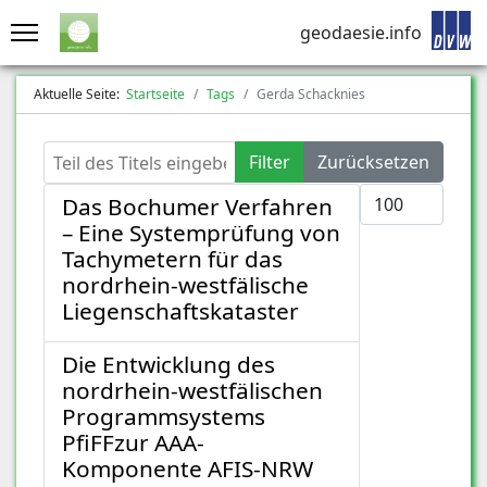
geodaesie.info
Aktuelle Seite:
Startseite
Tags
Gerda Schacknies
Teil des Titels eingeben
Filter
Zurücksetzen
Anzeige #
Das Bochumer Verfahren
– Eine Systemprüfung von
Tachymetern für das
nordrhein-westfälische
Liegenschaftskataster
Die Entwicklung des
nordrhein-westfälischen
Programmsystems
PfiFFzur AAA-
Komponente AFIS-NRW