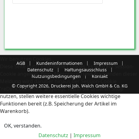
Wir benutzen Cookies
AGB
Kundeninformationen
Impressum
Diese Seite nutzt essentielle Cookies. Es wird ein Session-
Datenschutz
Haftungsausschluss
Cookie angelegt. Beim Akzeptieren und Ausblenden dieser
Nutzungsbedingungen
Kontakt
Meldung wird darüber hinaus der Session-Cookie
© Copyright 2026, Druckerei Joh. Walch GmbH & Co. KG
'reDimCookieHint' angelegt. Wenn Sie unseren Shop
nutzen, stellen weitere essentielle Cookies wichtige
Funktionen bereit (z.B. Speicherung der Artikel im
Warenkorb).
OK, verstanden.
Datenschutz
|
Impressum