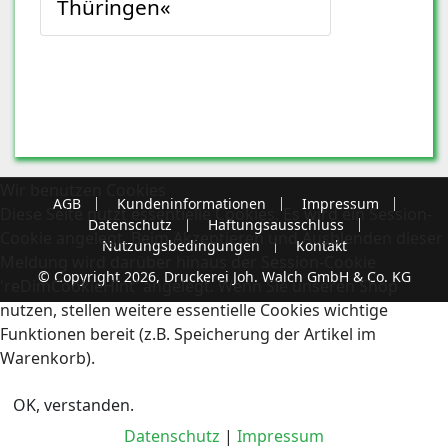
Thüringen«
Wir benutzen Cookies
AGB
Kundeninformationen
Impressum
Diese Seite nutzt essentielle Cookies. Es wird ein Session-
Datenschutz
Haftungsausschluss
Cookie angelegt. Beim Akzeptieren und Ausblenden dieser
Nutzungsbedingungen
Kontakt
Meldung wird darüber hinaus der Session-Cookie
© Copyright 2026, Druckerei Joh. Walch GmbH & Co. KG
'reDimCookieHint' angelegt. Wenn Sie unseren Shop
nutzen, stellen weitere essentielle Cookies wichtige
Funktionen bereit (z.B. Speicherung der Artikel im
Warenkorb).
OK, verstanden.
Datenschutz
|
Impressum