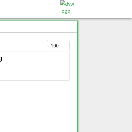
Anzeige #
g