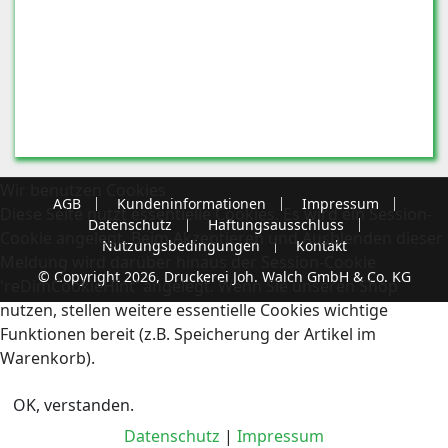
Wir benutzen Cookies
AGB
Kundeninformationen
Impressum
Diese Seite nutzt essentielle Cookies. Es wird ein Session-
Datenschutz
Haftungsausschluss
Cookie angelegt. Beim Akzeptieren und Ausblenden dieser
Nutzungsbedingungen
Kontakt
Meldung wird darüber hinaus der Session-Cookie
© Copyright 2026, Druckerei Joh. Walch GmbH & Co. KG
'reDimCookieHint' angelegt. Wenn Sie unseren Shop
nutzen, stellen weitere essentielle Cookies wichtige
Funktionen bereit (z.B. Speicherung der Artikel im
Warenkorb).
OK, verstanden.
Datenschutz
|
Impressum