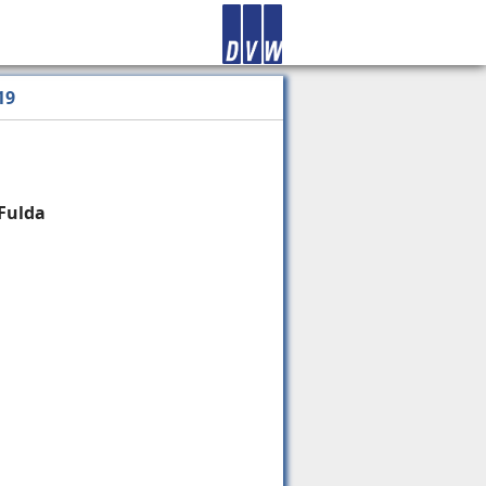
19
Fulda