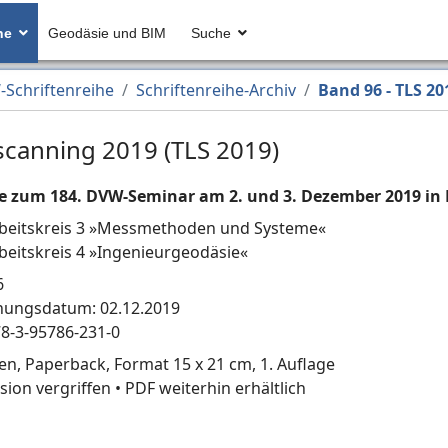
he
Geodäsie und BIM
Suche
Schriftenreihe
Schriftenreihe-Archiv
Band 96 - TLS 20
scanning 2019 (TLS 2019)
e zum 184. DVW-Seminar am 2. und 3. Dezember 2019 in 
eitskreis 3 »Messmethoden und Systeme«
eitskreis 4 »Ingenieurgeodäsie«
6
nungsdatum: 02.12.2019
78-3-95786-231-0
en, Paperback, Format 15 x 21 cm, 1. Auflage
sion vergriffen • PDF weiterhin erhältlich