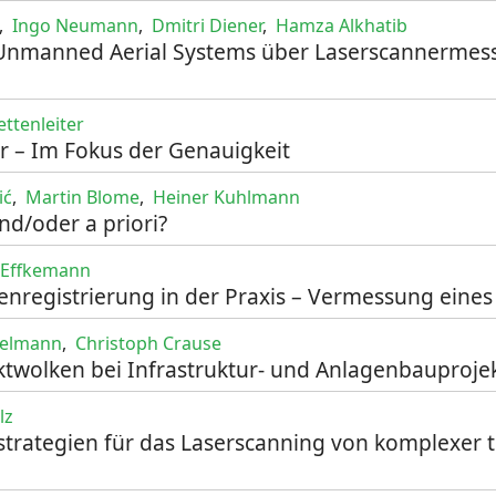
,
Ingo Neumann
,
Dmitri Diener
,
Hamza Alkhatib
Unmanned Aerial Systems über Laserscannermes
ttenleiter
r – Im Fokus der Genauigkeit
ić
,
Martin Blome
,
Heiner Kuhlmann
und/oder a priori?
 Effkemann
nregistrierung in der Praxis – Vermessung eines
helmann
,
Christoph Crause
twolken bei Infrastruktur- und Anlagenbauproje
lz
rategien für das Laserscanning von komplexer t