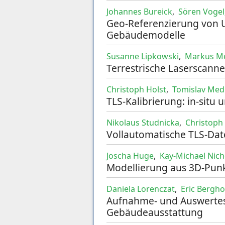
Johannes Bureick
,
Sören Vogel
Geo-Referenzierung von 
Gebäudemodelle
Susanne Lipkowski
,
Markus Me
Terrestrische Laserscanne
Christoph Holst
,
Tomislav Med
TLS-Kalibrierung: in-situ 
Nikolaus Studnicka
,
Christoph
Vollautomatische TLS-Date
Joscha Huge
,
Kay-Michael Nic
Modellierung aus 3D-Punk
Daniela Lorenczat
,
Eric Bergho
Aufnahme- und Auswertest
Gebäudeausstattung