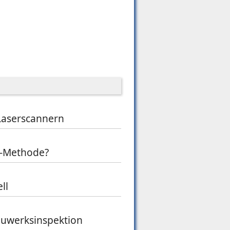
 Laserscannern
M-Methode?
ll
auwerksinspektion