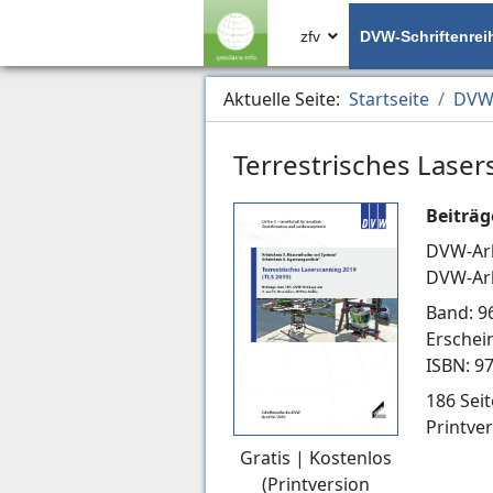
zfv
DVW-Schriftenrei
Aktuelle Seite:
Startseite
DVW-
Terrestrisches Laser
Beiträg
DVW-Arb
DVW-Arb
Band: 9
Erschei
ISBN: 9
186 Seit
Printver
Gratis | Kostenlos
(Printversion