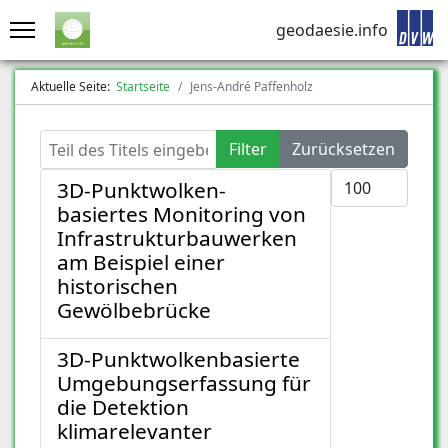
geodaesie.info
Aktuelle Seite:
Startseite
Jens-André Paffenholz
Teil des Titels eingeben
Filter
Zurücksetzen
Anzeige #
3D-Punktwolken-
basiertes Monitoring von
Infrastrukturbauwerken
am Beispiel einer
historischen
Gewölbebrücke
3D-Punktwolkenbasierte
Umgebungserfassung für
die Detektion
klimarelevanter