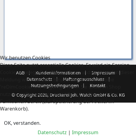
Wir benutzen Cookies
Diese Seite nutzt essentielle Cookies. Es wird ein Session-
Cookie angelegt. Beim Akzeptieren und Ausblenden dieser
AGB
Kundeninformationen
Impressum
Meldung wird darüber hinaus der Session-Cookie
Datenschutz
Haftungsausschluss
Nutzungsbedingungen
Kontakt
'reDimCookieHint' angelegt. Wenn Sie unseren Shop
nutzen, stellen weitere essentielle Cookies wichtige
© Copyright 2026, Druckerei Joh. Walch GmbH & Co. KG
Funktionen bereit (z.B. Speicherung der Artikel im
Warenkorb).
OK, verstanden.
Datenschutz
|
Impressum