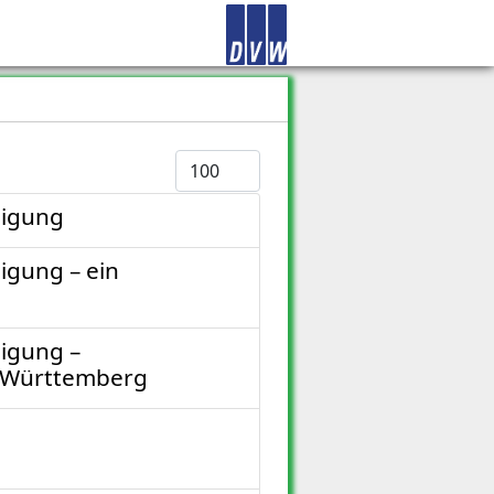
Anzeige #
nigung
igung – ein
nigung –
n-Württemberg