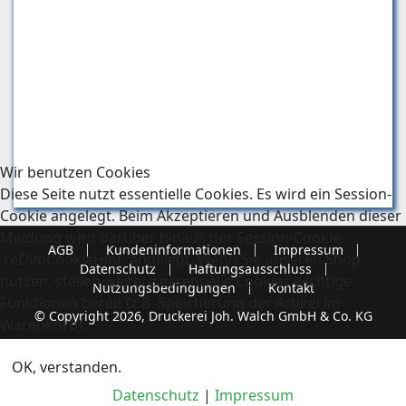
Wir benutzen Cookies
Diese Seite nutzt essentielle Cookies. Es wird ein Session-
Cookie angelegt. Beim Akzeptieren und Ausblenden dieser
Meldung wird darüber hinaus der Session-Cookie
AGB
Kundeninformationen
Impressum
'reDimCookieHint' angelegt. Wenn Sie unseren Shop
Datenschutz
Haftungsausschluss
nutzen, stellen weitere essentielle Cookies wichtige
Nutzungsbedingungen
Kontakt
Funktionen bereit (z.B. Speicherung der Artikel im
© Copyright 2026, Druckerei Joh. Walch GmbH & Co. KG
Warenkorb).
OK, verstanden.
Datenschutz
|
Impressum