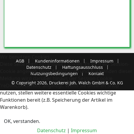
Wir benutzen Cookies
AGB
Kundeninformationen
Impressum
Diese Seite nutzt essentielle Cookies. Es wird ein Session-
Datenschutz
Haftungsausschluss
Cookie angelegt. Beim Akzeptieren und Ausblenden dieser
Nutzungsbedingungen
Kontakt
Meldung wird darüber hinaus der Session-Cookie
© Copyright 2026, Druckerei Joh. Walch GmbH & Co. KG
'reDimCookieHint' angelegt. Wenn Sie unseren Shop
nutzen, stellen weitere essentielle Cookies wichtige
Funktionen bereit (z.B. Speicherung der Artikel im
Warenkorb).
OK, verstanden.
Datenschutz
|
Impressum