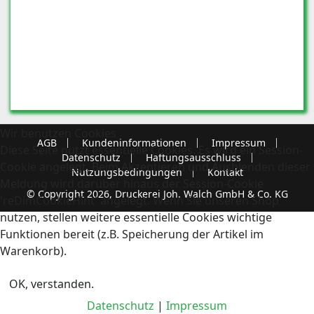
Wir benutzen Cookies
AGB
Kundeninformationen
Impressum
Diese Seite nutzt essentielle Cookies. Es wird ein Session-
Datenschutz
Haftungsausschluss
Cookie angelegt. Beim Akzeptieren und Ausblenden dieser
Nutzungsbedingungen
Kontakt
Meldung wird darüber hinaus der Session-Cookie
© Copyright 2026, Druckerei Joh. Walch GmbH & Co. KG
'reDimCookieHint' angelegt. Wenn Sie unseren Shop
nutzen, stellen weitere essentielle Cookies wichtige
Funktionen bereit (z.B. Speicherung der Artikel im
Warenkorb).
OK, verstanden.
Datenschutz
|
Impressum