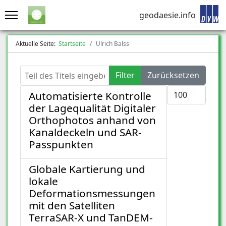
geodaesie.info
Aktuelle Seite:
Startseite
Ulrich Balss
Teil des Titels eingeben
Filter
Zurücksetzen
Anzeige #
Automatisierte Kontrolle
der Lagequalität Digitaler
Orthophotos anhand von
Kanaldeckeln und SAR-
Passpunkten
Globale Kartierung und
lokale
Deformationsmessungen
mit den Satelliten
TerraSAR-X und TanDEM-