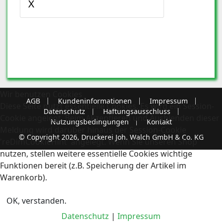
X
Wir benutzen Cookies
AGB
Kundeninformationen
Impressum
Diese Seite nutzt essentielle Cookies. Es wird ein Session-
Datenschutz
Haftungsausschluss
Cookie angelegt. Beim Akzeptieren und Ausblenden dieser
Nutzungsbedingungen
Kontakt
Meldung wird darüber hinaus der Session-Cookie
© Copyright 2026, Druckerei Joh. Walch GmbH & Co. KG
'reDimCookieHint' angelegt. Wenn Sie unseren Shop
nutzen, stellen weitere essentielle Cookies wichtige
Funktionen bereit (z.B. Speicherung der Artikel im
Warenkorb).
OK, verstanden.
Datenschutz
|
Impressum