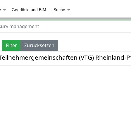
e
Geodäsie und BIM
Suche
sury management
Filter
Zurücksetzen
Teilnehmergemeinschaften (VTG) Rheinland-Pf