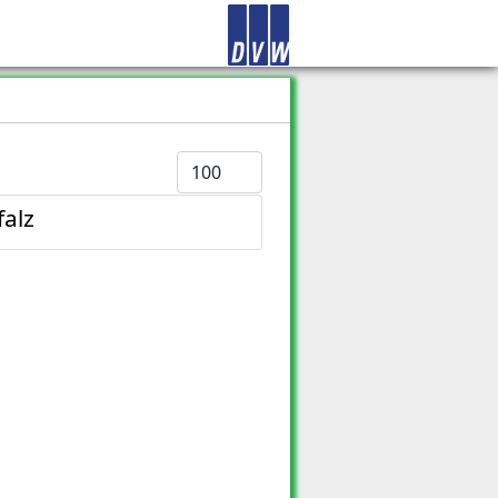
Anzeige #
alz