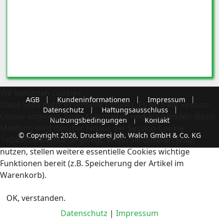
Wir benutzen Cookies
AGB
Kundeninformationen
Impressum
Diese Seite nutzt essentielle Cookies. Es wird ein Session-
Datenschutz
Haftungsausschluss
Cookie angelegt. Beim Akzeptieren und Ausblenden dieser
Nutzungsbedingungen
Kontakt
Meldung wird darüber hinaus der Session-Cookie
© Copyright 2026, Druckerei Joh. Walch GmbH & Co. KG
'reDimCookieHint' angelegt. Wenn Sie unseren Shop
nutzen, stellen weitere essentielle Cookies wichtige
Funktionen bereit (z.B. Speicherung der Artikel im
Warenkorb).
OK, verstanden.
Datenschutz
|
Impressum