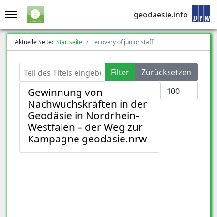
geodaesie.info
Aktuelle Seite:
Startseite
recovery of junior staff
Teil des Titels eingeben
Filter
Zurücksetzen
Anzeige #
Gewinnung von
Nachwuchskräften in der
Geodäsie in Nordrhein-
Westfalen – der Weg zur
Kampagne geodäsie.nrw