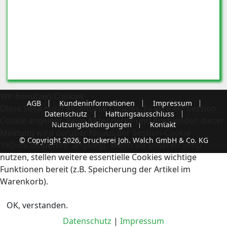
Wir benutzen Cookies
AGB
Kundeninformationen
Impressum
Diese Seite nutzt essentielle Cookies. Es wird ein Session-
Datenschutz
Haftungsausschluss
Cookie angelegt. Beim Akzeptieren und Ausblenden dieser
Nutzungsbedingungen
Kontakt
Meldung wird darüber hinaus der Session-Cookie
© Copyright 2026, Druckerei Joh. Walch GmbH & Co. KG
'reDimCookieHint' angelegt. Wenn Sie unseren Shop
nutzen, stellen weitere essentielle Cookies wichtige
Funktionen bereit (z.B. Speicherung der Artikel im
Warenkorb).
OK, verstanden.
Datenschutz
|
Impressum