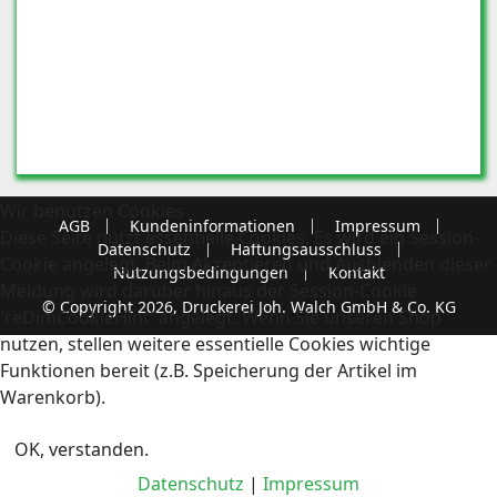
Wir benutzen Cookies
AGB
Kundeninformationen
Impressum
Diese Seite nutzt essentielle Cookies. Es wird ein Session-
Datenschutz
Haftungsausschluss
Cookie angelegt. Beim Akzeptieren und Ausblenden dieser
Nutzungsbedingungen
Kontakt
Meldung wird darüber hinaus der Session-Cookie
© Copyright 2026, Druckerei Joh. Walch GmbH & Co. KG
'reDimCookieHint' angelegt. Wenn Sie unseren Shop
nutzen, stellen weitere essentielle Cookies wichtige
Funktionen bereit (z.B. Speicherung der Artikel im
Warenkorb).
OK, verstanden.
Datenschutz
|
Impressum