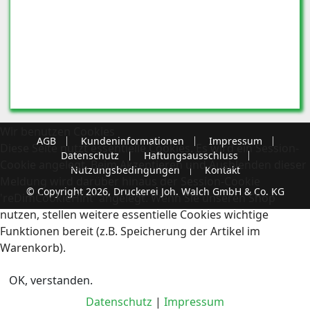
Wir benutzen Cookies
AGB
Kundeninformationen
Impressum
Diese Seite nutzt essentielle Cookies. Es wird ein Session-
Datenschutz
Haftungsausschluss
Cookie angelegt. Beim Akzeptieren und Ausblenden dieser
Nutzungsbedingungen
Kontakt
Meldung wird darüber hinaus der Session-Cookie
© Copyright 2026, Druckerei Joh. Walch GmbH & Co. KG
'reDimCookieHint' angelegt. Wenn Sie unseren Shop
nutzen, stellen weitere essentielle Cookies wichtige
Funktionen bereit (z.B. Speicherung der Artikel im
Warenkorb).
OK, verstanden.
Datenschutz
|
Impressum