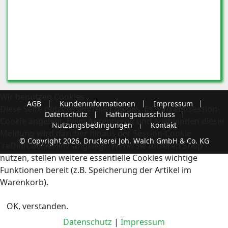
Wir benutzen Cookies
AGB
Kundeninformationen
Impressum
Diese Seite nutzt essentielle Cookies. Es wird ein Session-
Datenschutz
Haftungsausschluss
Cookie angelegt. Beim Akzeptieren und Ausblenden dieser
Nutzungsbedingungen
Kontakt
Meldung wird darüber hinaus der Session-Cookie
© Copyright 2026, Druckerei Joh. Walch GmbH & Co. KG
'reDimCookieHint' angelegt. Wenn Sie unseren Shop
nutzen, stellen weitere essentielle Cookies wichtige
Funktionen bereit (z.B. Speicherung der Artikel im
Warenkorb).
OK, verstanden.
Datenschutz
|
Impressum