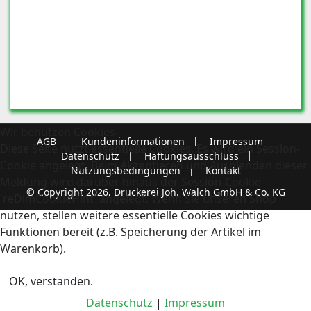
Wir benutzen Cookies
AGB
Kundeninformationen
Impressum
Diese Seite nutzt essentielle Cookies. Es wird ein Session-
Datenschutz
Haftungsausschluss
Cookie angelegt. Beim Akzeptieren und Ausblenden dieser
Nutzungsbedingungen
Kontakt
Meldung wird darüber hinaus der Session-Cookie
© Copyright 2026, Druckerei Joh. Walch GmbH & Co. KG
'reDimCookieHint' angelegt. Wenn Sie unseren Shop
nutzen, stellen weitere essentielle Cookies wichtige
Funktionen bereit (z.B. Speicherung der Artikel im
Warenkorb).
OK, verstanden.
Datenschutz
|
Impressum