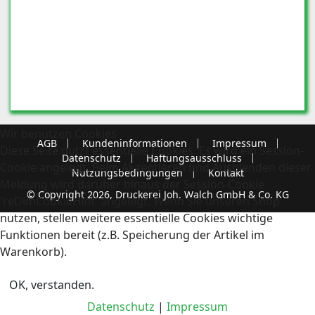
Wir benutzen Cookies
AGB
Kundeninformationen
Impressum
Diese Seite nutzt essentielle Cookies. Es wird ein Session-
Datenschutz
Haftungsausschluss
Cookie angelegt. Beim Akzeptieren und Ausblenden dieser
Nutzungsbedingungen
Kontakt
Meldung wird darüber hinaus der Session-Cookie
© Copyright 2026, Druckerei Joh. Walch GmbH & Co. KG
'reDimCookieHint' angelegt. Wenn Sie unseren Shop
nutzen, stellen weitere essentielle Cookies wichtige
Funktionen bereit (z.B. Speicherung der Artikel im
Warenkorb).
OK, verstanden.
Datenschutz
|
Impressum