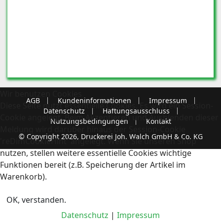
Wir benutzen Cookies
AGB
Kundeninformationen
Impressum
Diese Seite nutzt essentielle Cookies. Es wird ein Session-
Datenschutz
Haftungsausschluss
Cookie angelegt. Beim Akzeptieren und Ausblenden dieser
Nutzungsbedingungen
Kontakt
Meldung wird darüber hinaus der Session-Cookie
© Copyright 2026, Druckerei Joh. Walch GmbH & Co. KG
'reDimCookieHint' angelegt. Wenn Sie unseren Shop
nutzen, stellen weitere essentielle Cookies wichtige
Funktionen bereit (z.B. Speicherung der Artikel im
Warenkorb).
OK, verstanden.
Datenschutz
|
Impressum