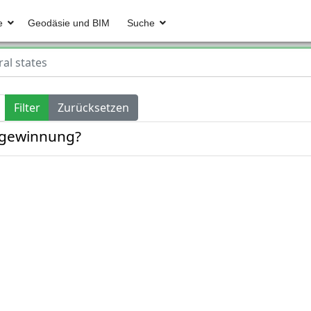
e
Geodäsie und BIM
Suche
ral states
Filter
Zurücksetzen
sgewinnung?