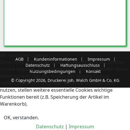
Wir benutzen Cookies
AGB
Kundeninformationen
Impressum
Diese Seite nutzt essentielle Cookies. Es wird ein Session-
Datenschutz
Haftungsausschluss
Cookie angelegt. Beim Akzeptieren und Ausblenden dieser
Nutzungsbedingungen
Kontakt
Meldung wird darüber hinaus der Session-Cookie
© Copyright 2026, Druckerei Joh. Walch GmbH & Co. KG
'reDimCookieHint' angelegt. Wenn Sie unseren Shop
nutzen, stellen weitere essentielle Cookies wichtige
Funktionen bereit (z.B. Speicherung der Artikel im
Warenkorb).
OK, verstanden.
Datenschutz
|
Impressum