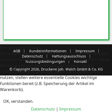
Wir benutzen Cookies
AGB
Kundeninformationen
Impressum
Diese Seite nutzt essentielle Cookies. Es wird ein Session-
Datenschutz
Haftungsausschluss
Cookie angelegt. Beim Akzeptieren und Ausblenden dieser
Nutzungsbedingungen
Kontakt
Meldung wird darüber hinaus der Session-Cookie
© Copyright 2026, Druckerei Joh. Walch GmbH & Co. KG
'reDimCookieHint' angelegt. Wenn Sie unseren Shop
nutzen, stellen weitere essentielle Cookies wichtige
Funktionen bereit (z.B. Speicherung der Artikel im
Warenkorb).
OK, verstanden.
Datenschutz
|
Impressum