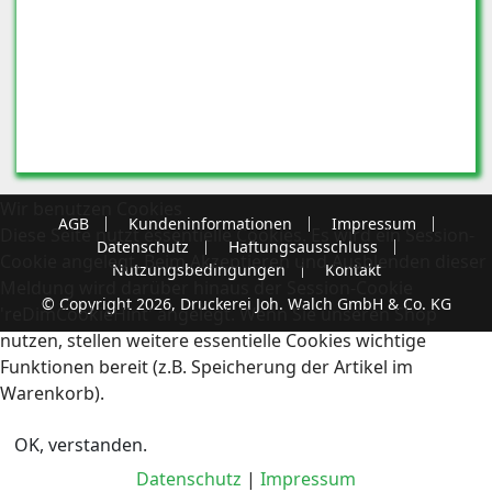
Wir benutzen Cookies
AGB
Kundeninformationen
Impressum
Diese Seite nutzt essentielle Cookies. Es wird ein Session-
Datenschutz
Haftungsausschluss
Cookie angelegt. Beim Akzeptieren und Ausblenden dieser
Nutzungsbedingungen
Kontakt
Meldung wird darüber hinaus der Session-Cookie
© Copyright 2026, Druckerei Joh. Walch GmbH & Co. KG
'reDimCookieHint' angelegt. Wenn Sie unseren Shop
nutzen, stellen weitere essentielle Cookies wichtige
Funktionen bereit (z.B. Speicherung der Artikel im
Warenkorb).
OK, verstanden.
Datenschutz
|
Impressum