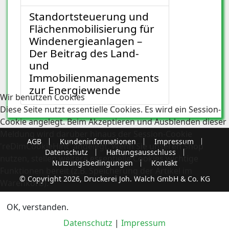
Standortsteuerung und
Flächenmobilisierung für
Windenergieanlagen –
Der Beitrag des Land-
und
Immobilienmanagements
zur Energiewende
Wir benutzen Cookies
Diese Seite nutzt essentielle Cookies. Es wird ein Session-
Cookie angelegt. Beim Akzeptieren und Ausblenden dieser
Meldung wird darüber hinaus der Session-Cookie
AGB
Kundeninformationen
Impressum
'reDimCookieHint' angelegt. Wenn Sie unseren Shop
Datenschutz
Haftungsausschluss
nutzen, stellen weitere essentielle Cookies wichtige
Nutzungsbedingungen
Kontakt
Funktionen bereit (z.B. Speicherung der Artikel im
© Copyright 2026, Druckerei Joh. Walch GmbH & Co. KG
Warenkorb).
OK, verstanden.
Datenschutz
|
Impressum