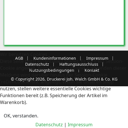
Wir benutzen Cookies
AGB
Kundeninformationen
Impressum
Diese Seite nutzt essentielle Cookies. Es wird ein Session-
Datenschutz
Haftungsausschluss
Cookie angelegt. Beim Akzeptieren und Ausblenden dieser
Nutzungsbedingungen
Kontakt
Meldung wird darüber hinaus der Session-Cookie
© Copyright 2026, Druckerei Joh. Walch GmbH & Co. KG
'reDimCookieHint' angelegt. Wenn Sie unseren Shop
nutzen, stellen weitere essentielle Cookies wichtige
Funktionen bereit (z.B. Speicherung der Artikel im
Warenkorb).
OK, verstanden.
Datenschutz
|
Impressum