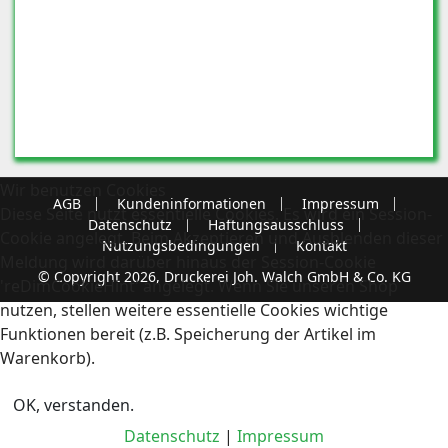
Wir benutzen Cookies
AGB
Kundeninformationen
Impressum
Diese Seite nutzt essentielle Cookies. Es wird ein Session-
Datenschutz
Haftungsausschluss
Cookie angelegt. Beim Akzeptieren und Ausblenden dieser
Nutzungsbedingungen
Kontakt
Meldung wird darüber hinaus der Session-Cookie
© Copyright 2026, Druckerei Joh. Walch GmbH & Co. KG
'reDimCookieHint' angelegt. Wenn Sie unseren Shop
nutzen, stellen weitere essentielle Cookies wichtige
Funktionen bereit (z.B. Speicherung der Artikel im
Warenkorb).
OK, verstanden.
Datenschutz
|
Impressum