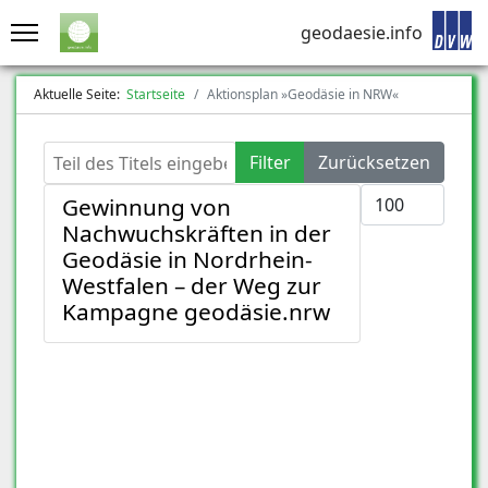
geodaesie.info
Aktuelle Seite:
Startseite
Aktionsplan »Geodäsie in NRW«
Teil des Titels eingeben
Filter
Zurücksetzen
Anzeige #
Gewinnung von
Nachwuchskräften in der
Geodäsie in Nordrhein-
Westfalen – der Weg zur
Kampagne geodäsie.nrw