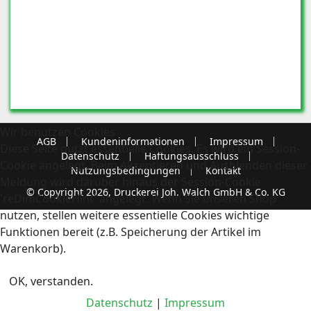
Wir benutzen Cookies
AGB
Kundeninformationen
Impressum
Diese Seite nutzt essentielle Cookies. Es wird ein Session-
Datenschutz
Haftungsausschluss
Cookie angelegt. Beim Akzeptieren und Ausblenden dieser
Nutzungsbedingungen
Kontakt
Meldung wird darüber hinaus der Session-Cookie
© Copyright 2026, Druckerei Joh. Walch GmbH & Co. KG
'reDimCookieHint' angelegt. Wenn Sie unseren Shop
nutzen, stellen weitere essentielle Cookies wichtige
Funktionen bereit (z.B. Speicherung der Artikel im
Warenkorb).
OK, verstanden.
Datenschutz
|
Impressum