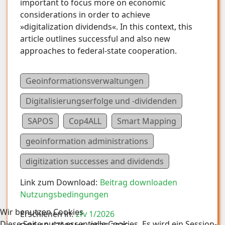
important to focus more on economic
considerations in order to achieve
»digitalization dividends«. In this context, this
article outlines successful and also new
approaches to federal-state cooperation.
Geoinformationsverwaltungen
Digitalisierungserfolge und -dividenden
SAPOS
Cop4ALL
Smart Mapping
geoinformation administrations
digitization successes and dividends
Link zum Download:
Beitrag downloaden
Nutzungsbedingungen
Wir benutzen Cookies
Erschienen in:
zfv 1/2026
Diese Seite nutzt essentielle Cookies. Es wird ein Session-