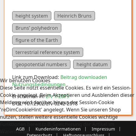
height system
Heinrich Bruns
Bruns’ polyhedron
figure of the Earth
terrestrial reference system
geopotential numbers
height datum
Link zum Download:
Beitrag downloaden
Wir benutzen Cookies
Nutzungsbedingungen
Diese Seite nutzt essentielle Cookies. Es wird ein Session-
Cookie angelegt. Beim Akzeptieren und Ausblenden dieser
Erschienen in:
zfv 1/2019
Meldung wird darüber hinaus der Session-Cookie
DOI:
10.12902/zfv-0242-2018
'reDimCookieHint' angelegt. Wenn Sie unseren Shop
nutzen, stellen weitere essentielle Cookies wichtige
Funktionen bereit (z.B. Speicherung der Artikel im
AGB
Kundeninformationen
Impressum
Warenkorb).
Datenschutz
Haftungsausschluss