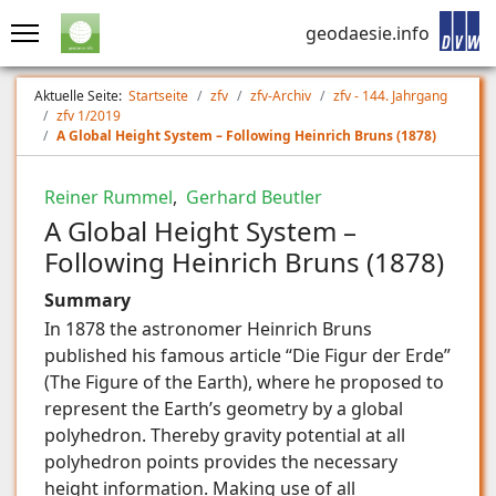
geodaesie.info
Aktuelle Seite:
Startseite
zfv
zfv-Archiv
zfv - 144. Jahrgang
zfv 1/2019
A Global Height System – Following Heinrich Bruns (1878)
Reiner Rummel
,
Gerhard Beutler
A Global Height System –
Following Heinrich Bruns (1878)
Summary
In 1878 the astronomer Heinrich Bruns
published his famous article “Die Figur der Erde”
(The Figure of the Earth), where he proposed to
represent the Earth’s geometry by a global
polyhedron. Thereby gravity potential at all
polyhedron points provides the necessary
height information. Making use of all