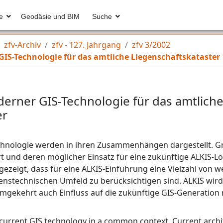
e
Geodäsie und BIM
Suche
zfv-Archiv
zfv - 127. Jahrgang
zfv 3/2002
GIS-Technologie für das amtliche Liegenschaftskataster
derner GIS-Technologie für das amtlich
er
hnologie werden in ihren Zusammenhängen dargestellt. Gr
t und deren möglicher Einsatz für eine zukünftige ALKIS-L
ezeigt, dass für eine ALKIS-Einführung eine Vielzahl von 
enstechnischen Umfeld zu berücksichtigen sind. ALKIS wird
gekehrt auch Einfluss auf die zukünftige GIS-Generation
current GIS technology in a common context. Current arch