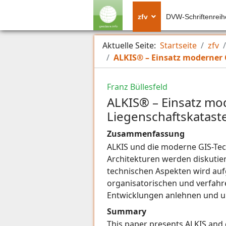
zfv
DVW-Schriftenreih
Aktuelle Seite:
Startseite
zfv
ALKIS® – Einsatz moderner 
Franz Büllesfeld
ALKIS® – Einsatz mo
Liegenschaftskatast
Zusammenfassung
ALKIS und die moderne GIS-Tec
Architekturen werden diskutier
technischen Aspekten wird aufg
organisatorischen und verfahr
Entwicklungen anlehnen und um
Summary
This paper presents ALKIS and 