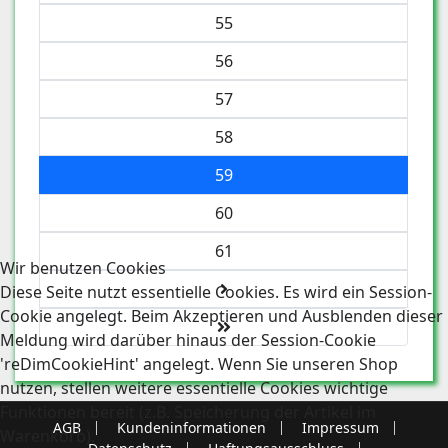
55
56
57
58
59
60
61
Wir benutzen Cookies
Diese Seite nutzt essentielle Cookies. Es wird ein Session-
Cookie angelegt. Beim Akzeptieren und Ausblenden dieser
Meldung wird darüber hinaus der Session-Cookie
'reDimCookieHint' angelegt. Wenn Sie unseren Shop
nutzen, stellen weitere essentielle Cookies wichtige
Funktionen bereit (z.B. Speicherung der Artikel im
AGB
Kundeninformationen
Impressum
Warenkorb).