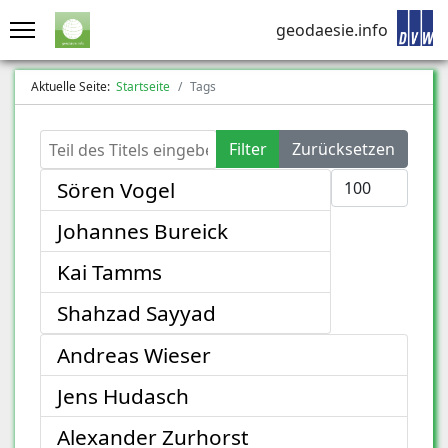
geodaesie.info
Aktuelle Seite:
Startseite
Tags
Teil des Titels eingeben
Filter
Zurücksetzen
Anzeige #
Sören Vogel
Johannes Bureick
Kai Tamms
Shahzad Sayyad
Andreas Wieser
Jens Hudasch
Alexander Zurhorst