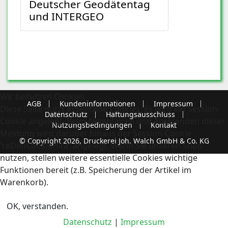
Deutscher Geodätentag
und INTERGEO
Wir benutzen Cookies
AGB
Kundeninformationen
Impressum
Diese Seite nutzt essentielle Cookies. Es wird ein Session-
Datenschutz
Haftungsausschluss
Cookie angelegt. Beim Akzeptieren und Ausblenden dieser
Nutzungsbedingungen
Kontakt
Meldung wird darüber hinaus der Session-Cookie
© Copyright 2026, Druckerei Joh. Walch GmbH & Co. KG
'reDimCookieHint' angelegt. Wenn Sie unseren Shop
nutzen, stellen weitere essentielle Cookies wichtige
Funktionen bereit (z.B. Speicherung der Artikel im
Warenkorb).
OK, verstanden.
Datenschutz
|
Impressum