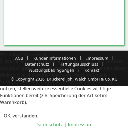
Wir benutzen Cookies
AGB
Kundeninformationen
Impressum
Diese Seite nutzt essentielle Cookies. Es wird ein Session-
Datenschutz
Haftungsausschluss
Cookie angelegt. Beim Akzeptieren und Ausblenden dieser
Nutzungsbedingungen
Kontakt
Meldung wird darüber hinaus der Session-Cookie
© Copyright 2026, Druckerei Joh. Walch GmbH & Co. KG
'reDimCookieHint' angelegt. Wenn Sie unseren Shop
nutzen, stellen weitere essentielle Cookies wichtige
Funktionen bereit (z.B. Speicherung der Artikel im
Warenkorb).
OK, verstanden.
Datenschutz
|
Impressum