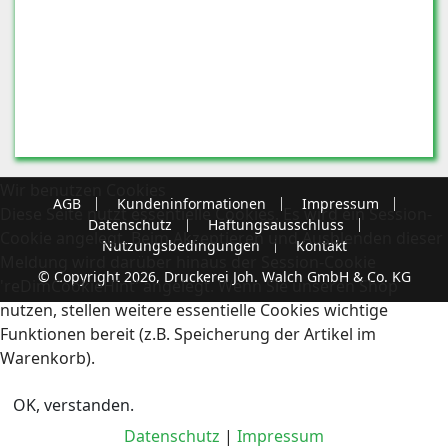
Wir benutzen Cookies
AGB
Kundeninformationen
Impressum
Diese Seite nutzt essentielle Cookies. Es wird ein Session-
Datenschutz
Haftungsausschluss
Cookie angelegt. Beim Akzeptieren und Ausblenden dieser
Nutzungsbedingungen
Kontakt
Meldung wird darüber hinaus der Session-Cookie
© Copyright 2026, Druckerei Joh. Walch GmbH & Co. KG
'reDimCookieHint' angelegt. Wenn Sie unseren Shop
nutzen, stellen weitere essentielle Cookies wichtige
Funktionen bereit (z.B. Speicherung der Artikel im
Warenkorb).
OK, verstanden.
Datenschutz
|
Impressum