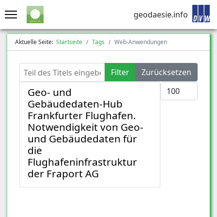
geodaesie.info
Aktuelle Seite:
Startseite
Tags
Web-Anwendungen
Teil des Titels eingeben
Filter
Zurücksetzen
Anzeige #
Geo- und
Gebäudedaten‑Hub
Frankfurter Flughafen.
Notwendigkeit von Geo-
und Gebäudedaten für
die
Flughafeninfrastruktur
der Fraport AG