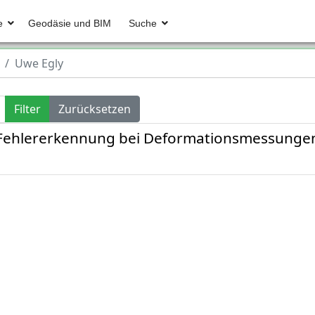
e
Geodäsie und BIM
Suche
Uwe Egly
Filter
Zurücksetzen
t-Fehlererkennung bei Deformationsmessung