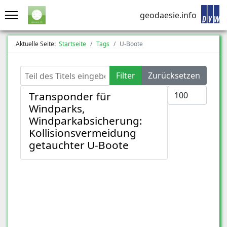
geodaesie.info
Aktuelle Seite:
Startseite
Tags
U-Boote
Teil des Titels eingeben
Filter
Zurücksetzen
Anzeige #
Transponder für
Windparks,
Windparkabsicherung:
Kollisionsvermeidung
getauchter U-Boote