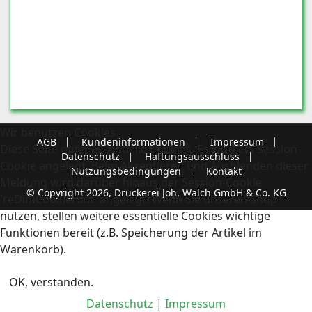
Wir benutzen Cookies
AGB
Kundeninformationen
Impressum
Diese Seite nutzt essentielle Cookies. Es wird ein Session-
Datenschutz
Haftungsausschluss
Cookie angelegt. Beim Akzeptieren und Ausblenden dieser
Nutzungsbedingungen
Kontakt
Meldung wird darüber hinaus der Session-Cookie
© Copyright 2026, Druckerei Joh. Walch GmbH & Co. KG
'reDimCookieHint' angelegt. Wenn Sie unseren Shop
nutzen, stellen weitere essentielle Cookies wichtige
Funktionen bereit (z.B. Speicherung der Artikel im
Warenkorb).
OK, verstanden.
Datenschutz
|
Impressum