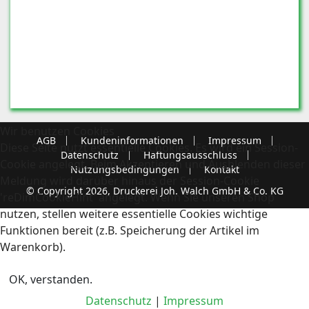
Wir benutzen Cookies
AGB
Kundeninformationen
Impressum
Diese Seite nutzt essentielle Cookies. Es wird ein Session-
Datenschutz
Haftungsausschluss
Cookie angelegt. Beim Akzeptieren und Ausblenden dieser
Nutzungsbedingungen
Kontakt
Meldung wird darüber hinaus der Session-Cookie
© Copyright 2026, Druckerei Joh. Walch GmbH & Co. KG
'reDimCookieHint' angelegt. Wenn Sie unseren Shop
nutzen, stellen weitere essentielle Cookies wichtige
Funktionen bereit (z.B. Speicherung der Artikel im
Warenkorb).
OK, verstanden.
Datenschutz
|
Impressum