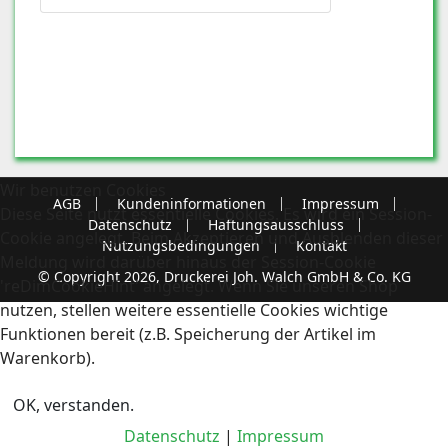
Wir benutzen Cookies
AGB
Kundeninformationen
Impressum
Diese Seite nutzt essentielle Cookies. Es wird ein Session-
Datenschutz
Haftungsausschluss
Cookie angelegt. Beim Akzeptieren und Ausblenden dieser
Nutzungsbedingungen
Kontakt
Meldung wird darüber hinaus der Session-Cookie
© Copyright 2026, Druckerei Joh. Walch GmbH & Co. KG
'reDimCookieHint' angelegt. Wenn Sie unseren Shop
nutzen, stellen weitere essentielle Cookies wichtige
Funktionen bereit (z.B. Speicherung der Artikel im
Warenkorb).
OK, verstanden.
Datenschutz
|
Impressum