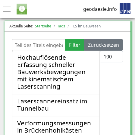
geodaesie.info
Aktuelle Seite:
Startseite
Tags
TLS im Bauwesen
Teil des Titels eingeben
Filter
Zurücksetzen
Anzeige #
Hochauflösende
Erfassung schneller
Bauwerksbewegungen
mit kinematischem
Laserscanning
Laserscannereinsatz im
Tunnelbau
Verformungsmessungen
in Brückenhohlkästen