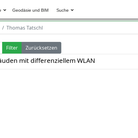
e
Geodäsie und BIM
Suche
Thomas Tatschl
Filter
Zurücksetzen
äuden mit differenziellem WLAN