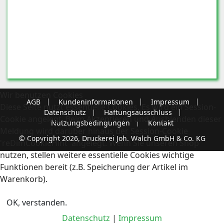
Wir benutzen Cookies
AGB
Kundeninformationen
Impressum
Diese Seite nutzt essentielle Cookies. Es wird ein Session-
Datenschutz
Haftungsausschluss
Cookie angelegt. Beim Akzeptieren und Ausblenden dieser
Nutzungsbedingungen
Kontakt
Meldung wird darüber hinaus der Session-Cookie
© Copyright 2026, Druckerei Joh. Walch GmbH & Co. KG
'reDimCookieHint' angelegt. Wenn Sie unseren Shop
nutzen, stellen weitere essentielle Cookies wichtige
Funktionen bereit (z.B. Speicherung der Artikel im
Warenkorb).
OK, verstanden.
Datenschutz
|
Impressum