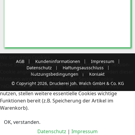
Wir benutzen Cookies
AGB
Kundeninformationen
Impressum
Diese Seite nutzt essentielle Cookies. Es wird ein Session-
Datenschutz
Haftungsausschluss
Cookie angelegt. Beim Akzeptieren und Ausblenden dieser
Nutzungsbedingungen
Kontakt
Meldung wird darüber hinaus der Session-Cookie
© Copyright 2026, Druckerei Joh. Walch GmbH & Co. KG
'reDimCookieHint' angelegt. Wenn Sie unseren Shop
nutzen, stellen weitere essentielle Cookies wichtige
Funktionen bereit (z.B. Speicherung der Artikel im
Warenkorb).
OK, verstanden.
Datenschutz
|
Impressum