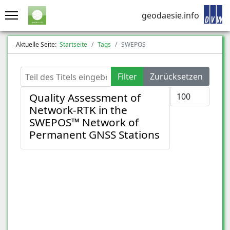
geodaesie.info
Aktuelle Seite:
Startseite
Tags
SWEPOS
Teil des Titels eingeben
Filter
Zurücksetzen
Anzeige #
Quality Assessment of
Network-RTK in the
SWEPOS™ Network of
Permanent GNSS Stations