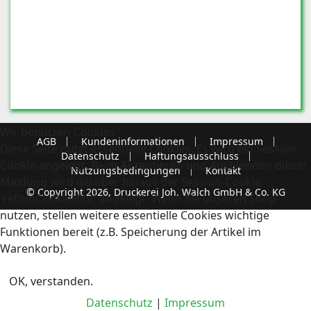
Wir benutzen Cookies
AGB
Kundeninformationen
Impressum
Diese Seite nutzt essentielle Cookies. Es wird ein Session-
Datenschutz
Haftungsausschluss
Cookie angelegt. Beim Akzeptieren und Ausblenden dieser
Nutzungsbedingungen
Kontakt
Meldung wird darüber hinaus der Session-Cookie
© Copyright 2026, Druckerei Joh. Walch GmbH & Co. KG
'reDimCookieHint' angelegt. Wenn Sie unseren Shop
nutzen, stellen weitere essentielle Cookies wichtige
Funktionen bereit (z.B. Speicherung der Artikel im
Warenkorb).
OK, verstanden.
Datenschutz
|
Impressum