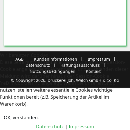
Wir benutzen Cookies
AGB
Kundeninformationen
Impressum
Diese Seite nutzt essentielle Cookies. Es wird ein Session-
Datenschutz
Haftungsausschluss
Cookie angelegt. Beim Akzeptieren und Ausblenden dieser
Nutzungsbedingungen
Kontakt
Meldung wird darüber hinaus der Session-Cookie
© Copyright 2026, Druckerei Joh. Walch GmbH & Co. KG
'reDimCookieHint' angelegt. Wenn Sie unseren Shop
nutzen, stellen weitere essentielle Cookies wichtige
Funktionen bereit (z.B. Speicherung der Artikel im
Warenkorb).
OK, verstanden.
Datenschutz
|
Impressum