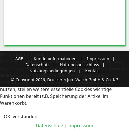
Wir benutzen Cookies
AGB
Kundeninformationen
Impressum
Diese Seite nutzt essentielle Cookies. Es wird ein Session-
Datenschutz
Haftungsausschluss
Cookie angelegt. Beim Akzeptieren und Ausblenden dieser
Nutzungsbedingungen
Kontakt
Meldung wird darüber hinaus der Session-Cookie
© Copyright 2026, Druckerei Joh. Walch GmbH & Co. KG
'reDimCookieHint' angelegt. Wenn Sie unseren Shop
nutzen, stellen weitere essentielle Cookies wichtige
Funktionen bereit (z.B. Speicherung der Artikel im
Warenkorb).
OK, verstanden.
Datenschutz
|
Impressum