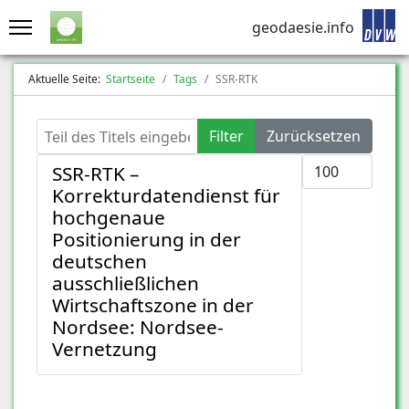
geodaesie.info
Aktuelle Seite:
Startseite
Tags
SSR-RTK
Teil des Titels eingeben
Filter
Zurücksetzen
Anzeige #
SSR-RTK –
Korrekturdatendienst für
hochgenaue
Positionierung in der
deutschen
ausschließlichen
Wirtschaftszone in der
Nordsee: Nordsee-
Vernetzung