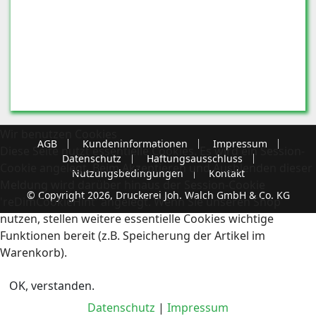
Wir benutzen Cookies
AGB
Kundeninformationen
Impressum
Diese Seite nutzt essentielle Cookies. Es wird ein Session-
Datenschutz
Haftungsausschluss
Cookie angelegt. Beim Akzeptieren und Ausblenden dieser
Nutzungsbedingungen
Kontakt
Meldung wird darüber hinaus der Session-Cookie
© Copyright 2026, Druckerei Joh. Walch GmbH & Co. KG
'reDimCookieHint' angelegt. Wenn Sie unseren Shop
nutzen, stellen weitere essentielle Cookies wichtige
Funktionen bereit (z.B. Speicherung der Artikel im
Warenkorb).
OK, verstanden.
Datenschutz
|
Impressum