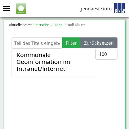
geodaesie.info
Aktuelle Seite:
Startseite
Tags
Rolf Klauer
Teil des Titels eingeben
Filter
Zurücksetzen
Anzeige #
Kommunale
Geoinformation im
Intranet/lnternet