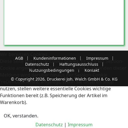
Wir benutzen Cookies
AGB
Kundeninformationen
Impressum
Diese Seite nutzt essentielle Cookies. Es wird ein Session-
Datenschutz
Haftungsausschluss
Cookie angelegt. Beim Akzeptieren und Ausblenden dieser
Nutzungsbedingungen
Kontakt
Meldung wird darüber hinaus der Session-Cookie
© Copyright 2026, Druckerei Joh. Walch GmbH & Co. KG
'reDimCookieHint' angelegt. Wenn Sie unseren Shop
nutzen, stellen weitere essentielle Cookies wichtige
Funktionen bereit (z.B. Speicherung der Artikel im
Warenkorb).
OK, verstanden.
Datenschutz
|
Impressum