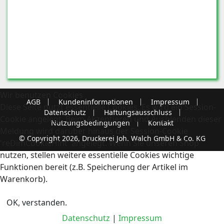
Wir benutzen Cookies
AGB
Kundeninformationen
Impressum
Diese Seite nutzt essentielle Cookies. Es wird ein Session-
Datenschutz
Haftungsausschluss
Cookie angelegt. Beim Akzeptieren und Ausblenden dieser
Nutzungsbedingungen
Kontakt
Meldung wird darüber hinaus der Session-Cookie
© Copyright 2026, Druckerei Joh. Walch GmbH & Co. KG
'reDimCookieHint' angelegt. Wenn Sie unseren Shop
nutzen, stellen weitere essentielle Cookies wichtige
Funktionen bereit (z.B. Speicherung der Artikel im
Warenkorb).
OK, verstanden.
Datenschutz
|
Impressum